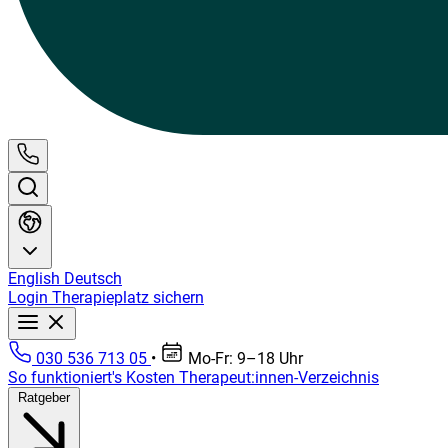
English
Deutsch
Login
Therapieplatz sichern
030 536 713 05
•
Mo-Fr: 9–18 Uhr
So funktioniert's
Kosten
Therapeut:innen-Verzeichnis
Ratgeber