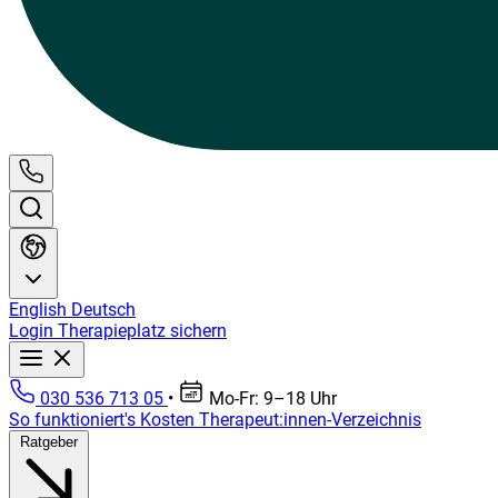
English
Deutsch
Login
Therapieplatz sichern
030 536 713 05
•
Mo-Fr: 9–18 Uhr
So funktioniert's
Kosten
Therapeut:innen-Verzeichnis
Ratgeber