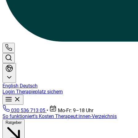
English
Deutsch
Login
Therapieplatz sichern
030 536 713 05
•
Mo-Fr: 9–18 Uhr
So funktioniert's
Kosten
Therapeut:innen-Verzeichnis
Ratgeber