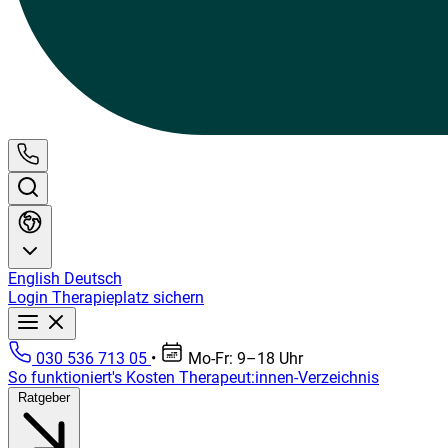
English
Deutsch
Login
Therapieplatz sichern
030 536 713 05
•
Mo-Fr: 9–18 Uhr
So funktioniert's
Kosten
Therapeut:innen-Verzeichnis
Ratgeber