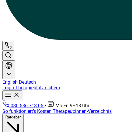
English
Deutsch
Login
Therapieplatz sichern
030 536 713 05
•
Mo-Fr: 9–18 Uhr
So funktioniert's
Kosten
Therapeut:innen-Verzeichnis
Ratgeber