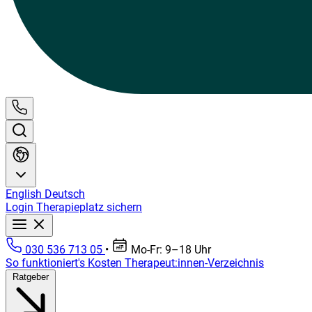
English
Deutsch
Login
Therapieplatz sichern
030 536 713 05
•
Mo-Fr: 9–18 Uhr
So funktioniert's
Kosten
Therapeut:innen-Verzeichnis
Ratgeber