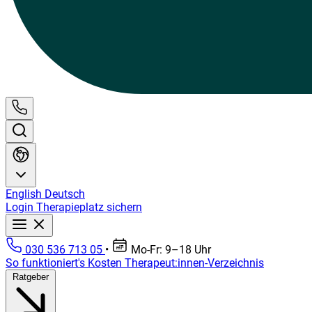
English
Deutsch
Login
Therapieplatz sichern
030 536 713 05
•
Mo-Fr: 9–18 Uhr
So funktioniert's
Kosten
Therapeut:innen-Verzeichnis
Ratgeber