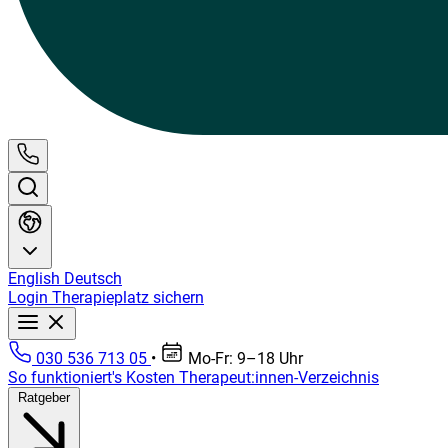
English
Deutsch
Login
Therapieplatz sichern
030 536 713 05
•
Mo-Fr: 9–18 Uhr
So funktioniert's
Kosten
Therapeut:innen-Verzeichnis
Ratgeber