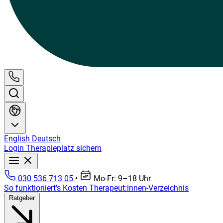
English
Deutsch
Login
Therapieplatz sichern
030 536 713 05
•
Mo-Fr: 9–18 Uhr
So funktioniert's
Kosten
Therapeut:innen-Verzeichnis
Ratgeber