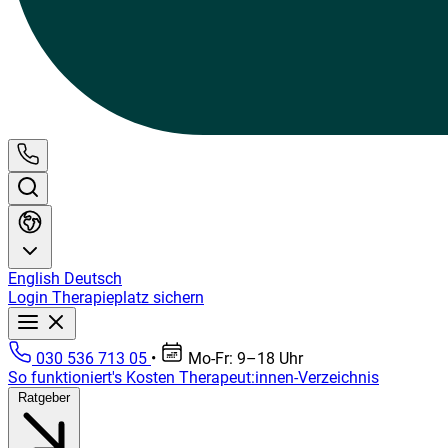
English
Deutsch
Login
Therapieplatz sichern
030 536 713 05
•
Mo-Fr: 9–18 Uhr
So funktioniert's
Kosten
Therapeut:innen-Verzeichnis
Ratgeber