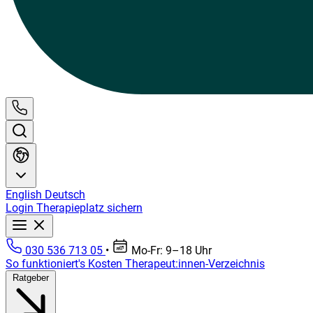
English
Deutsch
Login
Therapieplatz sichern
030 536 713 05
•
Mo-Fr: 9–18 Uhr
So funktioniert's
Kosten
Therapeut:innen-Verzeichnis
Ratgeber