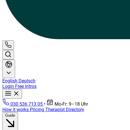
English
Deutsch
Login
Free intros
030 536 713 05
•
Mo-Fr: 9–18 Uhr
How it works
Pricing
Therapist Directory
Guide