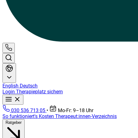
English
Deutsch
Login
Therapieplatz sichern
030 536 713 05
•
Mo-Fr: 9–18 Uhr
So funktioniert's
Kosten
Therapeut:innen-Verzeichnis
Ratgeber